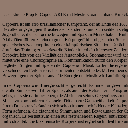
Das aktuelle Projekt CapoeirARTE mit Mestre Guará, Juliane Kubick
Capoeira ist ein afro-brasilianischer Kampftanz, der ab Ende des 16.
Bevölkerungsgruppen Brasiliens entstanden ist und sich seitdem stetig
Jugendliche, die sich gerne bewegen und Spaß an Musik haben. Einfa
Aktivitäten führen zu einem guten Körpergefühl und gesunder Selbste
spielerisches Nachempfinden einer kämpferischen Situation. Tatsäch
durch das Training zu, so dass die Kinder innerhalb kürzester Zeit 
Capoeira lebt von der Vitalität des Augenblicks. Spontaneität wird 
mutet wie eine Choreographie an. Kommunikation durch den Körpe
begleitet. Singen und Spielen der Capoeira - Musik fördert die eige
verschiedenen Perkussions-Instrumenten entsteht jedes Mal ein neues K
Bewegungen der Spieler aus. Die Energie der Musik wird auf die Spi
In der Capoeira wird Energie sichtbar gemacht. Es finden ungewöhnl
die alle Sinne sowohl ihrer Spieler, als auch der Betrachter in Anspru
sei es, dass sie darin bestehen, die Absichten seines Gegenübers zu 
Musik zu komponieren. Capoeira lädt ein zur Ganzheitlichkeit: Capoei
ihrem Dunstkreis befanden sich schon immer auch bildende Künstler, w
Form gefunden, die eigenartige Stimmungen und Bewegungen der Capoe
organisch. Es besteht zum einen aus feststehenden Regeln, entwickelt s
Individualität. Die brasilianische Körperkunst eignet sich ideal für 