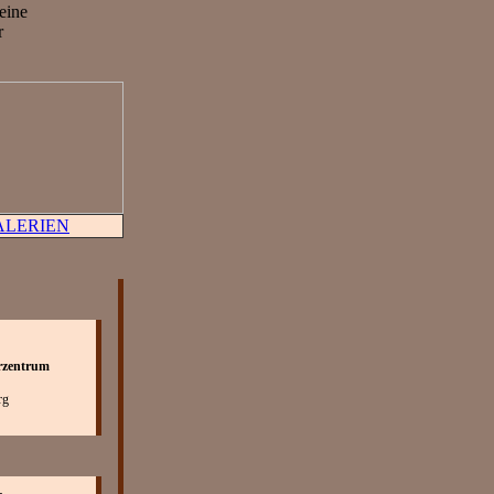
eine
r
ALERIEN
rzentrum
rg