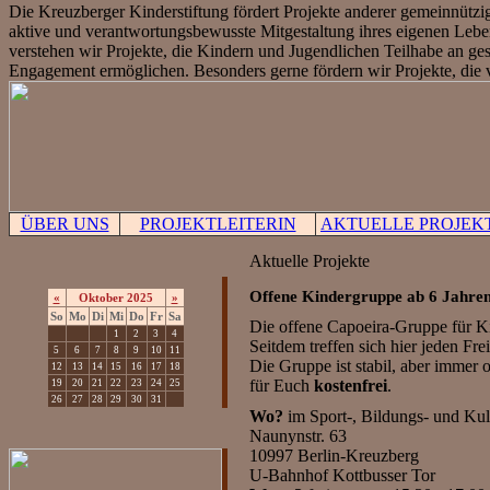
Die Kreuzberger Kinderstiftung fördert Projekte anderer gemeinnützi
aktive und verantwortungsbewusste Mitgestaltung ihres eigenen Lebe
verstehen wir Projekte, die Kindern und Jugendlichen Teilhabe an gese
Engagement ermöglichen. Besonders gerne fördern wir Projekte, die v
ÜBER UNS
PROJEKTLEITERIN
AKTUELLE PROJEK
Aktuelle Projekte
Offene Kindergruppe ab 6 Jahre
«
Oktober 2025
»
So
Mo
Di
Mi
Do
Fr
Sa
Die offene Capoeira-Gruppe für Kin
1
2
3
4
Seitdem treffen sich hier jeden Fre
5
6
7
8
9
10
11
Die Gruppe ist stabil, aber immer
12
13
14
15
16
17
18
für Euch
kostenfrei
.
19
20
21
22
23
24
25
26
27
28
29
30
31
Wo?
im Sport-, Bildungs- und Ku
Naunynstr. 63
10997 Berlin-Kreuzberg
U-Bahnhof Kottbusser Tor