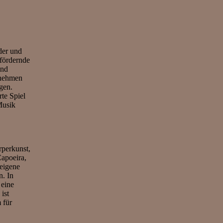
.
der und
 fördernde
und
 nehmen
gen.
te Spiel
Musik
rperkunst,
Capoeira,
 eigene
n. In
 eine
ist
 für