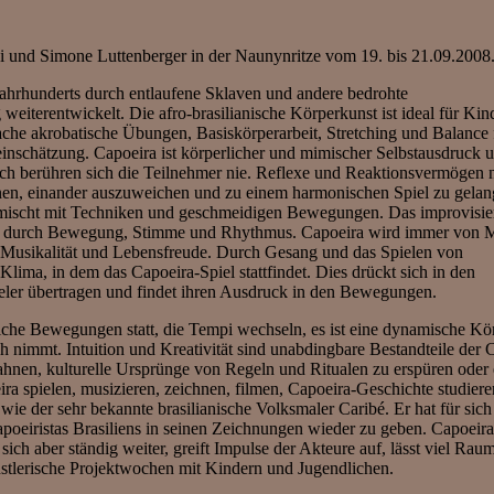
i und Simone Luttenberger in der Naunynritze vom 19. bis 21.09.2008
 Jahrhunderts durch entlaufene Sklaven und andere bedrohte
 weiterentwickelt. Die afro-brasilianische Körperkunst ist ideal für Kin
che akrobatische Übungen, Basiskörperarbeit, Stretching und Balance
inschätzung. Capoeira ist körperlicher und mimischer Selbstausdruck 
lich berühren sich die Teilnehmer nie. Reflexe und Reaktionsvermögen
lernen, einander auszuweichen und zu einem harmonischen Spiel zu gelan
gemischt mit Techniken und geschmeidigen Bewegungen. Das improvisier
r, durch Bewegung, Stimme und Rhythmus. Capoeira wird immer von 
ne Musikalität und Lebensfreude. Durch Gesang und das Spielen von
lima, in dem das Capoeira-Spiel stattfindet. Dies drückt sich in den
eler übertragen und findet ihren Ausdruck in den Bewegungen.
iche Bewegungen statt, die Tempi wechseln, es ist eine dynamische Kö
ch nimmt. Intuition und Kreativität sind unabdingbare Bestandteile der 
erahnen, kulturelle Ursprünge von Regeln und Ritualen zu erspüren oder
ra spielen, musizieren, zeichnen, filmen, Capoeira-Geschichte studiere
ie der sehr bekannte brasilianische Volksmaler Caribé. Er hat für sich
iristas Brasiliens in seinen Zeichnungen wieder zu geben. Capoeira 
ich aber ständig weiter, greift Impulse der Akteure auf, lässt viel Raum
künstlerische Projektwochen mit Kindern und Jugendlichen.