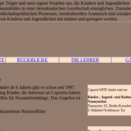
ger Träger und setzt eigene Projekte um, die Kindern und Jugendlichen 
nsumfeldes in einer demokratischen Gesellschaft ermöglichen. Darunte
llschaftspolitischen Prozessen, interkulturellen Austausch und soziales
on Kindern und Jugendlichen mit initiiert und getragen werden.
TE
RÜCKBLICKE
DIE LEHRER
G
n
der ab 6 Jahren gibt es schon seit 1997.
CapoeirARTE findet statt im:
itag Kinder, die Interesse an Capoeira haben.
Kinder-, Jugend- und Kultu
 offen für Neuankömmlinge. Das Angebot ist
Naunynritze
Naunynstr. 63, Berlin-Kreuzbe
U-Bahnhof Kottbusser Tor
lturzentrum NaunynRitze