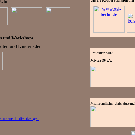
Unsere Kooperationspartner
 Uhr
en und Workshops
ärten und Kinderläden
Präsentiert von:
Mixtur 36 e.V.
Mit freundlicher Unterstützung
Simone Luttenberger