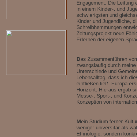
Engagement. Die Leitung e
führen zu einem guten Körpe
in einem Kinder-, und Jug
schwierigsten und gleichs
Selbsteinschätzung. Capoeira 
Kinder und Jugendliche, d
Selbstausdruck und spieleris
Schreibhemmungen entwick
Zeitungsprojekt neue Fähi
kämpferischen Situation. Tats
Erlernen der eigenen Spra
nie. Reflexe und Reaktionsv
D
as Zusammenführen von 
zu, so dass die Kinder innerha
zwangsläufig durch meine 
Unterschiede und Gemeins
auszuweichen und zu einem h
Lebensalltag, dass ich die
einfließen ließ. Europa ers
Capoeira lebt von der Vitalitä
Horizont. Hieraus ergab si
gemischt mit Techniken und
Messe-, Sport-, und Konze
Konzeption von internatio
improvisierte Spiel mutet wie
Kommunikation durch den Kö
M
ein Studium ferner Kultur
weniger universitär als w
Rhythmus. Capoeira wird imme
Ethnologie, sondern konkre