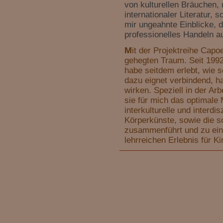
von kulturellen Bräuchen, 
Spielen der Capoeira - Musik 
internationaler Literatur
Lebensfreude. Durch Gesang 
mir ungeahnte Einblicke, 
professionelles Handeln a
Perkussions-Instrumenten ents
M
it der Projektreihe Capo
gehegten Traum. Seit 1992 
dem das Capoeira-Spiel stattfi
habe seitdem erlebt, wie 
Bewegungen der Spieler aus. 
dazu eignet verbindend, h
wirken. Speziell in der Arb
Spieler übertragen und finde
sie für mich das optimale
interkulturelle und interdis
Körperkünste, sowie die 
In der Capoeira wird Energie 
zusammenführt und zu ein
lehrreichen Erlebnis für K
ungewöhnliche Bewegungen sta
dynamische Körperkunst, die a
auch der Betrachter in Anspruc
sind unabdingbare Bestandteil
darin bestehen, die Absichte